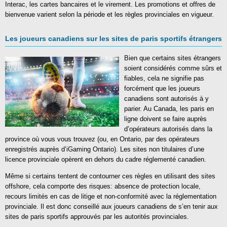
Interac, les cartes bancaires et le virement. Les promotions et offres de
bienvenue varient selon la période et les règles provinciales en vigueur.
Les joueurs canadiens sur les sites de paris sportifs étrangers
Bien que certains sites étrangers
soient considérés comme sûrs et
fiables, cela ne signifie pas
forcément que les joueurs
canadiens sont autorisés à y
parier. Au Canada, les paris en
ligne doivent se faire auprès
d’opérateurs autorisés dans la
province où vous vous trouvez (ou, en Ontario, par des opérateurs
enregistrés auprès d’iGaming Ontario). Les sites non titulaires d’une
licence provinciale opèrent en dehors du cadre réglementé canadien.
Même si certains tentent de contourner ces règles en utilisant des sites
offshore, cela comporte des risques: absence de protection locale,
recours limités en cas de litige et non-conformité avec la réglementation
provinciale. Il est donc conseillé aux joueurs canadiens de s’en tenir aux
sites de paris sportifs approuvés par les autorités provinciales.