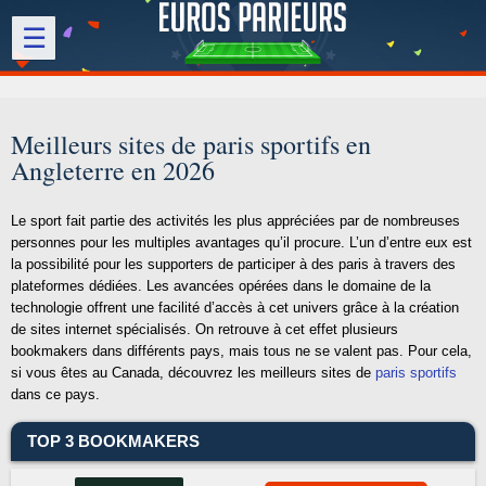
☰
Meilleurs sites de paris sportifs en
Angleterre en 2026
Le sport fait partie des activités les plus appréciées par de nombreuses
personnes pour les multiples avantages qu’il procure. L’un d’entre eux est
la possibilité pour les supporters de participer à des paris à travers des
plateformes dédiées. Les avancées opérées dans le domaine de la
technologie offrent une facilité d’accès à cet univers grâce à la création
de sites internet spécialisés. On retrouve à cet effet plusieurs
bookmakers dans différents pays, mais tous ne se valent pas. Pour cela,
si vous êtes au Canada, découvrez les meilleurs sites de
paris sportifs
dans ce pays.
TOP 3 BOOKMAKERS